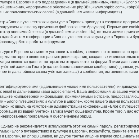
ультуре в Европе» и его подразделения (в дальнейшем «мы», «наш», «Блог о
дальнейшем «они», «программное обеспечение phpBB», «www.phpbb.com», «phpB
аших пользовательских сессий (в дальнейшем «ваша информация»).
тр «Блог о путешествиях и культуре в Европе» приведёт к созданию програ
загружаемые в папку временных файлов вашего браузера). Первые две cooki
катор анонимной сессии (в дальнейшем «session-id»), автоматически присв
 одной из тем конференции «Блог о путешествиях и культуре в Европе» и бу
бразом удобство работы с форумами.
льтуре в Европе» мы можем установить cookies, внешние по отношению к пр
, целью которого является рассмотрение страниц, созданных исключительно
ции являются данные, которые вы отправляете на форум. Этими данными мо
учётной записью Гостя (в дальнейшем «анонимные сообщения»), данные, у
ропе» (в дальнейшем «ваша учётная запись») и сообщения, оставленные вами
идентифицируемое имя (в дальнейшем «ваше имя пользователя»), индивидуал
с email (в дальнейшем «ваш адрес email»). Ваша информация из вашей учёт
о защите компьютерной информации, применяемыми в стране, предоставляюще
«Блог о путешествиях и культуре в Европе», кроме вашего имени пользоват
ельной ко вводу, на усмотрение администрации конференции «Блог о путешеств
нформация из вашей учётной записи будет общедоступна. Кроме того, у вас е
сгенерированных программным обеспечением phpBB.
нако не рекомендуется использовать этот же самый пароль, регистрируясь
мах «Блог о путешествиях и культуре в Европе», пожалуйста, храните его в т
 в Европе», ни phpBB Limited, ни другое третье лицо не вправе спрашивать в