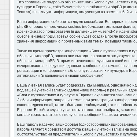
Это соглашение подробно объясняет, как «Блог о путешествиях и к
культуре в Европе», «http://www.mishanita.ru/forum») и phpBB (в 
Teams») используют информацию, полученную во время любой из в
Ваша информация собирается двумя способами. Во-первых, просмо
phpBB определённого числа cookies (небольшие текстовые файлы, 
идентификатор пользователя (в дальнейшем «user-id») и идентифи
обеспечением phpBB. Третья cookie будет создана после просмотра
хранения информации о прочтённых вами темах, повышая таким о
Также во время просмотра конференции «Блог о путешествиях и ку
обеспечению phpBB, однако они выходят за рамки этого документа
обеспечением phpBB. Вторым источником получения вашей информа
исчерпываются, следующие данные: сообщения, размещённые под 
регистрации в конференции «Блог о путешествиях и культуре в Ев
авторизации (в дальнейшем «ваши сообщения»).
Ваша учётная запись будет содержать, как минимум, однозначно 
под вашей учётной записью (далее «ваш пароль») и реальный адре
«Блог о путешествиях и культуре в Европе» охраняется законами 
Любая информация, запрашиваемая при регистрации в конференции 
вашего адреса email, может быть как необходимой, так и необязат
Европе». В любом случае у вас есть возможность выбрать, какая и
согласиться/отказаться от получения сообщений, автоматически 
Ваш пароль надёжно зашифрован (односторонним хэшированием). Од
пароль является средством доступа к вашей учётной записи на фору
обстоятельствах ни представители «Блог о путешествиях и культуре