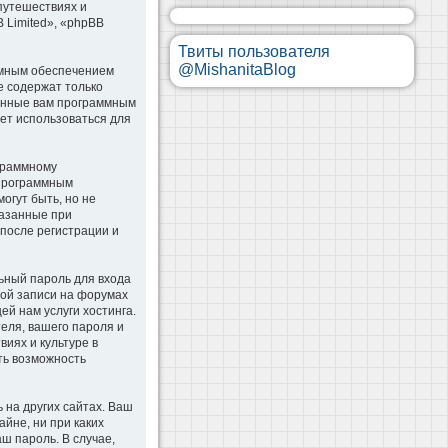
 путешествиях и
B Limited», «phpBB
Твиты пользователя
@MishanitaBlog
ммным обеспечением
e содержат только
оенные вам программным
дет использоваться для
ограммному
 программным
гут быть, но не
казанные при
 после регистрации и
ьный пароль для входа
ной записи на форумах
й нам услуги хостинга.
еля, вашего пароля и
иях и культуре в
сть возможность
 на других сайтах. Ваш
айне, ни при каких
аш пароль. В случае,