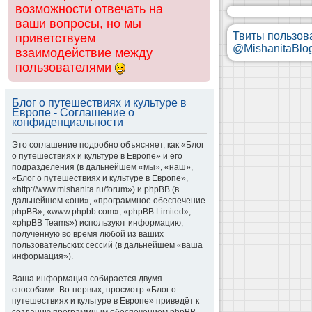
возможности отвечать на
ваши вопросы, но мы
Твиты пользов
приветствуем
@MishanitaBlo
взаимодействие между
пользователями
Блог о путешествиях и культуре в
Европе - Соглашение о
конфиденциальности
Это соглашение подробно объясняет, как «Блог
о путешествиях и культуре в Европе» и его
подразделения (в дальнейшем «мы», «наш»,
«Блог о путешествиях и культуре в Европе»,
«http://www.mishanita.ru/forum») и phpBB (в
дальнейшем «они», «программное обеспечение
phpBB», «www.phpbb.com», «phpBB Limited»,
«phpBB Teams») используют информацию,
полученную во время любой из ваших
пользовательских сессий (в дальнейшем «ваша
информация»).
Ваша информация собирается двумя
способами. Во-первых, просмотр «Блог о
путешествиях и культуре в Европе» приведёт к