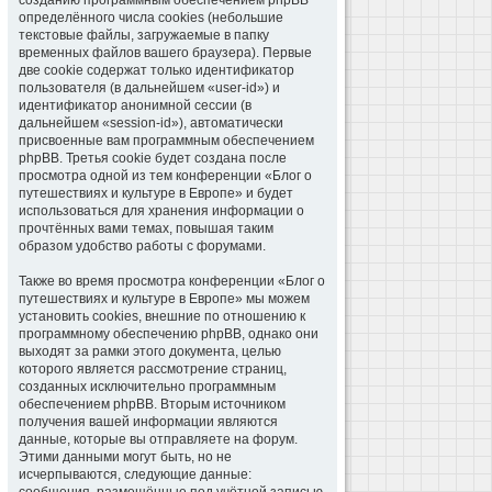
созданию программным обеспечением phpBB
определённого числа cookies (небольшие
текстовые файлы, загружаемые в папку
временных файлов вашего браузера). Первые
две cookie содержат только идентификатор
пользователя (в дальнейшем «user-id») и
идентификатор анонимной сессии (в
дальнейшем «session-id»), автоматически
присвоенные вам программным обеспечением
phpBB. Третья cookie будет создана после
просмотра одной из тем конференции «Блог о
путешествиях и культуре в Европе» и будет
использоваться для хранения информации о
прочтённых вами темах, повышая таким
образом удобство работы с форумами.
Также во время просмотра конференции «Блог о
путешествиях и культуре в Европе» мы можем
установить cookies, внешние по отношению к
программному обеспечению phpBB, однако они
выходят за рамки этого документа, целью
которого является рассмотрение страниц,
созданных исключительно программным
обеспечением phpBB. Вторым источником
получения вашей информации являются
данные, которые вы отправляете на форум.
Этими данными могут быть, но не
исчерпываются, следующие данные: