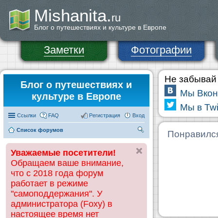
Mishanita.
ru
Блог о путешествиях и культуре в Европе
Заметки
Фотографии
Не забывай 
Блог о путешествиях и
Мы Вкон
культуре в Европе
Мы в Twi
Ссылки
FAQ
Регистрация
Вход
Список форумов
П
Понравилс
ои
Уважаемые посетители!
ск
Обращаем ваше внимание,
что с 2018 года форум
работает в режиме
"самоподдержания". У
администратора (Foxy) в
настоящее время нет