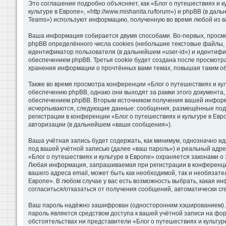
Это соглашение подробно объясняет, как «Блог о путешествиях и к
культуре в Европе», «http://www.mishanita.ru/forum») и phpBB (в 
Teams») используют информацию, полученную во время любой из в
Ваша информация собирается двумя способами. Во-первых, просмо
phpBB определённого числа cookies (небольшие текстовые файлы, 
идентификатор пользователя (в дальнейшем «user-id») и идентифи
обеспечением phpBB. Третья cookie будет создана после просмотра
хранения информации о прочтённых вами темах, повышая таким о
Также во время просмотра конференции «Блог о путешествиях и ку
обеспечению phpBB, однако они выходят за рамки этого документа
обеспечением phpBB. Вторым источником получения вашей информа
исчерпываются, следующие данные: сообщения, размещённые под 
регистрации в конференции «Блог о путешествиях и культуре в Ев
авторизации (в дальнейшем «ваши сообщения»).
Ваша учётная запись будет содержать, как минимум, однозначно 
под вашей учётной записью (далее «ваш пароль») и реальный адре
«Блог о путешествиях и культуре в Европе» охраняется законами 
Любая информация, запрашиваемая при регистрации в конференции 
вашего адреса email, может быть как необходимой, так и необязат
Европе». В любом случае у вас есть возможность выбрать, какая и
согласиться/отказаться от получения сообщений, автоматически 
Ваш пароль надёжно зашифрован (односторонним хэшированием). Од
пароль является средством доступа к вашей учётной записи на фору
обстоятельствах ни представители «Блог о путешествиях и культуре