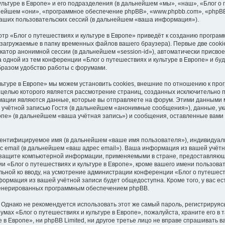
ультуре в Европе» и его подразделения (в дальнейшем «мы», «наш», «Блог о
дальнейшем «они», «программное обеспечение phpBB», «www.phpbb.com», «phpB
аших пользовательских сессий (в дальнейшем «ваша информация»).
тр «Блог о путешествиях и культуре в Европе» приведёт к созданию програ
загружаемые в папку временных файлов вашего браузера). Первые две cooki
катор анонимной сессии (в дальнейшем «session-id»), автоматически присв
 одной из тем конференции «Блог о путешествиях и культуре в Европе» и бу
бразом удобство работы с форумами.
льтуре в Европе» мы можем установить cookies, внешние по отношению к пр
, целью которого является рассмотрение страниц, созданных исключительно
ции являются данные, которые вы отправляете на форум. Этими данными мо
учётной записью Гостя (в дальнейшем «анонимные сообщения»), данные, у
ропе» (в дальнейшем «ваша учётная запись») и сообщения, оставленные вами
идентифицируемое имя (в дальнейшем «ваше имя пользователя»), индивидуал
с email (в дальнейшем «ваш адрес email»). Ваша информация из вашей учёт
о защите компьютерной информации, применяемыми в стране, предоставляюще
«Блог о путешествиях и культуре в Европе», кроме вашего имени пользоват
ельной ко вводу, на усмотрение администрации конференции «Блог о путешеств
нформация из вашей учётной записи будет общедоступна. Кроме того, у вас е
сгенерированных программным обеспечением phpBB.
нако не рекомендуется использовать этот же самый пароль, регистрируясь
мах «Блог о путешествиях и культуре в Европе», пожалуйста, храните его в т
 в Европе», ни phpBB Limited, ни другое третье лицо не вправе спрашивать в