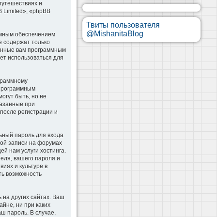
 путешествиях и
B Limited», «phpBB
Твиты пользователя
@MishanitaBlog
ммным обеспечением
e содержат только
оенные вам программным
дет использоваться для
ограммному
 программным
гут быть, но не
казанные при
 после регистрации и
ьный пароль для входа
ной записи на форумах
й нам услуги хостинга.
еля, вашего пароля и
иях и культуре в
сть возможность
 на других сайтах. Ваш
айне, ни при каких
аш пароль. В случае,