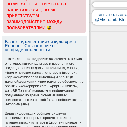
возможности отвечать на
ваши вопросы, но мы
Твиты пользов
приветствуем
@MishanitaBlo
взаимодействие между
пользователями
Блог о путешествиях и культуре в
Европе - Соглашение о
конфиденциальности
Это соглашение подробно объясняет, как «Блог
о путешествиях и культуре в Европе» и его
подразделения (в дальнейшем «мы», «наш»,
«Блог о путешествиях и культуре в Европе»,
«http://www.mishanita.ru/forum») и phpBB (в
дальнейшем «они», «программное обеспечение
phpBB», «www.phpbb.com», «phpBB Limited»,
«phpBB Teams») используют информацию,
полученную во время любой из ваших
пользовательских сессий (в дальнейшем «ваша
информация»).
Ваша информация собирается двумя
способами. Во-первых, просмотр «Блог о
путешествиях и культуре в Европе» приведёт к