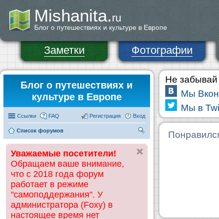
Mishanita.
ru
Блог о путешествиях и культуре в Европе
Заметки
Фотографии
Не забывай 
Блог о путешествиях и
Мы Вкон
культуре в Европе
Мы в Twi
Ссылки
FAQ
Регистрация
Вход
Список форумов
П
Понравилс
ои
Уважаемые посетители!
ск
Обращаем ваше внимание,
что с 2018 года форум
работает в режиме
"самоподдержания". У
администратора (Foxy) в
настоящее время нет