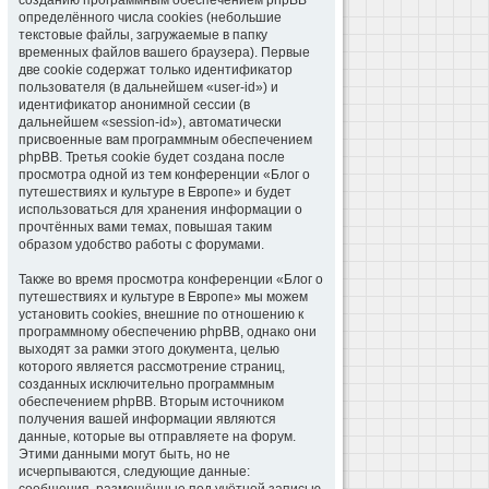
созданию программным обеспечением phpBB
определённого числа cookies (небольшие
текстовые файлы, загружаемые в папку
временных файлов вашего браузера). Первые
две cookie содержат только идентификатор
пользователя (в дальнейшем «user-id») и
идентификатор анонимной сессии (в
дальнейшем «session-id»), автоматически
присвоенные вам программным обеспечением
phpBB. Третья cookie будет создана после
просмотра одной из тем конференции «Блог о
путешествиях и культуре в Европе» и будет
использоваться для хранения информации о
прочтённых вами темах, повышая таким
образом удобство работы с форумами.
Также во время просмотра конференции «Блог о
путешествиях и культуре в Европе» мы можем
установить cookies, внешние по отношению к
программному обеспечению phpBB, однако они
выходят за рамки этого документа, целью
которого является рассмотрение страниц,
созданных исключительно программным
обеспечением phpBB. Вторым источником
получения вашей информации являются
данные, которые вы отправляете на форум.
Этими данными могут быть, но не
исчерпываются, следующие данные: