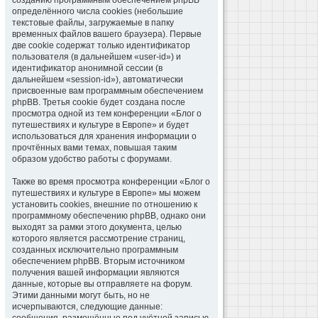
созданию программным обеспечением phpBB
определённого числа cookies (небольшие
текстовые файлы, загружаемые в папку
временных файлов вашего браузера). Первые
две cookie содержат только идентификатор
пользователя (в дальнейшем «user-id») и
идентификатор анонимной сессии (в
дальнейшем «session-id»), автоматически
присвоенные вам программным обеспечением
phpBB. Третья cookie будет создана после
просмотра одной из тем конференции «Блог о
путешествиях и культуре в Европе» и будет
использоваться для хранения информации о
прочтённых вами темах, повышая таким
образом удобство работы с форумами.
Также во время просмотра конференции «Блог о
путешествиях и культуре в Европе» мы можем
установить cookies, внешние по отношению к
программному обеспечению phpBB, однако они
выходят за рамки этого документа, целью
которого является рассмотрение страниц,
созданных исключительно программным
обеспечением phpBB. Вторым источником
получения вашей информации являются
данные, которые вы отправляете на форум.
Этими данными могут быть, но не
исчерпываются, следующие данные: