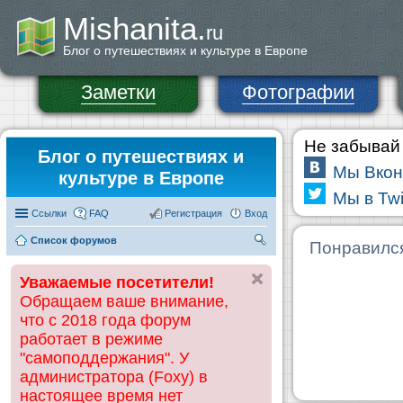
Mishanita.
ru
Блог о путешествиях и культуре в Европе
Заметки
Фотографии
Не забывай 
Блог о путешествиях и
Мы Вкон
культуре в Европе
Мы в Twi
Ссылки
FAQ
Регистрация
Вход
Список форумов
П
Понравилс
ои
Уважаемые посетители!
ск
Обращаем ваше внимание,
что с 2018 года форум
работает в режиме
"самоподдержания". У
администратора (Foxy) в
настоящее время нет