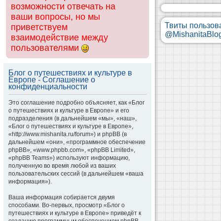
возможности отвечать на
ваши вопросы, но мы
Твиты пользов
приветствуем
@MishanitaBlo
взаимодействие между
пользователями
Блог о путешествиях и культуре в
Европе - Соглашение о
конфиденциальности
Это соглашение подробно объясняет, как «Блог
о путешествиях и культуре в Европе» и его
подразделения (в дальнейшем «мы», «наш»,
«Блог о путешествиях и культуре в Европе»,
«http://www.mishanita.ru/forum») и phpBB (в
дальнейшем «они», «программное обеспечение
phpBB», «www.phpbb.com», «phpBB Limited»,
«phpBB Teams») используют информацию,
полученную во время любой из ваших
пользовательских сессий (в дальнейшем «ваша
информация»).
Ваша информация собирается двумя
способами. Во-первых, просмотр «Блог о
путешествиях и культуре в Европе» приведёт к