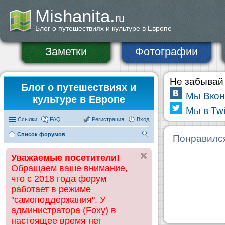
Mishanita.
ru
Блог о путешествиях и культуре в Европе
Заметки
Фотографии
Не забывай 
Блог о путешествиях и
Мы Вкон
культуре в Европе
Мы в Twi
Ссылки
FAQ
Регистрация
Вход
Список форумов
П
Понравилс
ои
Уважаемые посетители!
ск
Обращаем ваше внимание,
что с 2018 года форум
работает в режиме
"самоподдержания". У
администратора (Foxy) в
настоящее время нет