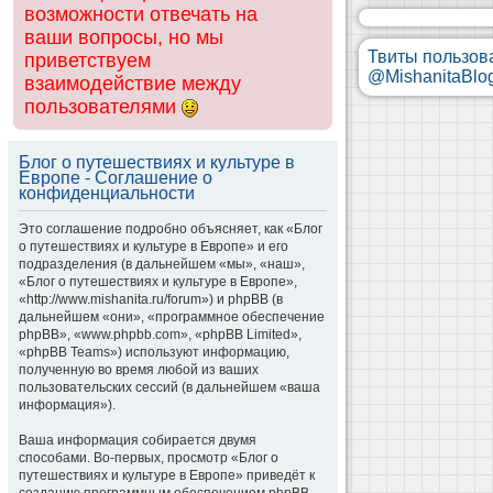
возможности отвечать на
ваши вопросы, но мы
Твиты пользов
приветствуем
@MishanitaBlo
взаимодействие между
пользователями
Блог о путешествиях и культуре в
Европе - Соглашение о
конфиденциальности
Это соглашение подробно объясняет, как «Блог
о путешествиях и культуре в Европе» и его
подразделения (в дальнейшем «мы», «наш»,
«Блог о путешествиях и культуре в Европе»,
«http://www.mishanita.ru/forum») и phpBB (в
дальнейшем «они», «программное обеспечение
phpBB», «www.phpbb.com», «phpBB Limited»,
«phpBB Teams») используют информацию,
полученную во время любой из ваших
пользовательских сессий (в дальнейшем «ваша
информация»).
Ваша информация собирается двумя
способами. Во-первых, просмотр «Блог о
путешествиях и культуре в Европе» приведёт к