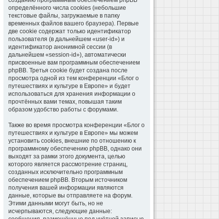
созданию программным обеспечением phpBB
определённого числа cookies (небольшие
текстовые файлы, загружаемые в папку
временных файлов вашего браузера). Первые
две cookie содержат только идентификатор
пользователя (в дальнейшем «user-id») и
идентификатор анонимной сессии (в
дальнейшем «session-id»), автоматически
присвоенные вам программным обеспечением
phpBB. Третья cookie будет создана после
просмотра одной из тем конференции «Блог о
путешествиях и культуре в Европе» и будет
использоваться для хранения информации о
прочтённых вами темах, повышая таким
образом удобство работы с форумами.
Также во время просмотра конференции «Блог о
путешествиях и культуре в Европе» мы можем
установить cookies, внешние по отношению к
программному обеспечению phpBB, однако они
выходят за рамки этого документа, целью
которого является рассмотрение страниц,
созданных исключительно программным
обеспечением phpBB. Вторым источником
получения вашей информации являются
данные, которые вы отправляете на форум.
Этими данными могут быть, но не
исчерпываются, следующие данные: