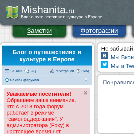
Mishanita.
ru
Блог о путешествиях и культуре в Европе
Заметки
Фотографии
Не забывай 
Блог о путешествиях и
Мы Вкон
культуре в Европе
Мы в Twi
Ссылки
FAQ
Регистрация
Вход
Список форумов
П
Понравилс
ои
Уважаемые посетители!
ск
Обращаем ваше внимание,
что с 2018 года форум
работает в режиме
"самоподдержания". У
администратора (Foxy) в
настоящее время нет