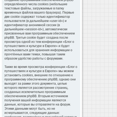
созданию программным обеспечением phpBB
определённого числа cookies (небольшие
текстовые файлы, загружаемые в папку
временных файлов вашего браузера). Первые
две cookie содержат только идентификатор
пользователя (в дальнейшем «user-id») и
идентификатор анонимной сессии (в
дальнейшем «session-id»), автоматически
присвоенные вам программным обеспечением
phpBB. Третья cookie будет создана после
просмотра одной из тем конференции «Блог о
путешествиях и культуре в Европе» и будет
использоваться для хранения информации о
прочтённых вами темах, повышая таким
образом удобство работы с форумами.
Также во время просмотра конференции «Блог о
путешествиях и культуре в Европе» мы можем
установить cookies, внешние по отношению к
программному обеспечению phpBB, однако они
выходят за рамки этого документа, целью
которого является рассмотрение страниц,
созданных исключительно программным
обеспечением phpBB. Вторым источником
получения вашей информации являются
данные, которые вы отправляете на форум.
Этими данными могут быть, но не
исчерпываются, следующие данные: