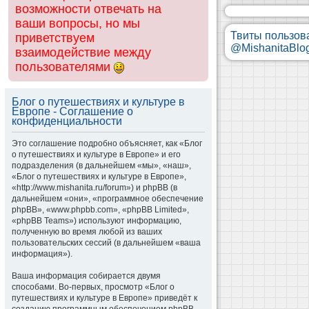
возможности отвечать на
ваши вопросы, но мы
Твиты пользов
приветствуем
@MishanitaBlo
взаимодействие между
пользователями
Блог о путешествиях и культуре в
Европе - Соглашение о
конфиденциальности
Это соглашение подробно объясняет, как «Блог
о путешествиях и культуре в Европе» и его
подразделения (в дальнейшем «мы», «наш»,
«Блог о путешествиях и культуре в Европе»,
«http://www.mishanita.ru/forum») и phpBB (в
дальнейшем «они», «программное обеспечение
phpBB», «www.phpbb.com», «phpBB Limited»,
«phpBB Teams») используют информацию,
полученную во время любой из ваших
пользовательских сессий (в дальнейшем «ваша
информация»).
Ваша информация собирается двумя
способами. Во-первых, просмотр «Блог о
путешествиях и культуре в Европе» приведёт к