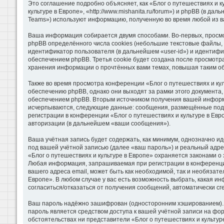
Это соглашение подробно объясняет, как «Блог о путешествиях и к
культуре в Европе», «http://www.mishanita.ru/forum») и phpBB (в 
Teams») используют информацию, полученную во время любой из в
Ваша информация собирается двумя способами. Во-первых, просмо
phpBB определённого числа cookies (небольшие текстовые файлы, 
идентификатор пользователя (в дальнейшем «user-id») и идентифи
обеспечением phpBB. Третья cookie будет создана после просмотра
хранения информации о прочтённых вами темах, повышая таким о
Также во время просмотра конференции «Блог о путешествиях и ку
обеспечению phpBB, однако они выходят за рамки этого документа
обеспечением phpBB. Вторым источником получения вашей информа
исчерпываются, следующие данные: сообщения, размещённые под 
регистрации в конференции «Блог о путешествиях и культуре в Ев
авторизации (в дальнейшем «ваши сообщения»).
Ваша учётная запись будет содержать, как минимум, однозначно 
под вашей учётной записью (далее «ваш пароль») и реальный адре
«Блог о путешествиях и культуре в Европе» охраняется законами 
Любая информация, запрашиваемая при регистрации в конференции 
вашего адреса email, может быть как необходимой, так и необязат
Европе». В любом случае у вас есть возможность выбрать, какая и
согласиться/отказаться от получения сообщений, автоматически 
Ваш пароль надёжно зашифрован (односторонним хэшированием). Од
пароль является средством доступа к вашей учётной записи на фору
обстоятельствах ни представители «Блог о путешествиях и культуре