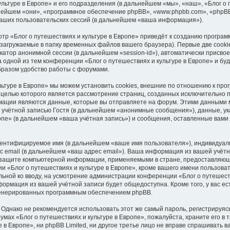
ультуре в Европе» и его подразделения (в дальнейшем «мы», «наш», «Блог о
дальнейшем «они», «программное обеспечение phpBB», «www.phpbb.com», «phpB
аших пользовательских сессий (в дальнейшем «ваша информация»).
тр «Блог о путешествиях и культуре в Европе» приведёт к созданию програ
загружаемые в папку временных файлов вашего браузера). Первые две cooki
катор анонимной сессии (в дальнейшем «session-id»), автоматически присв
 одной из тем конференции «Блог о путешествиях и культуре в Европе» и бу
бразом удобство работы с форумами.
льтуре в Европе» мы можем установить cookies, внешние по отношению к пр
, целью которого является рассмотрение страниц, созданных исключительно
ции являются данные, которые вы отправляете на форум. Этими данными мо
учётной записью Гостя (в дальнейшем «анонимные сообщения»), данные, у
ропе» (в дальнейшем «ваша учётная запись») и сообщения, оставленные вами
идентифицируемое имя (в дальнейшем «ваше имя пользователя»), индивидуал
с email (в дальнейшем «ваш адрес email»). Ваша информация из вашей учёт
о защите компьютерной информации, применяемыми в стране, предоставляюще
«Блог о путешествиях и культуре в Европе», кроме вашего имени пользоват
ельной ко вводу, на усмотрение администрации конференции «Блог о путешеств
нформация из вашей учётной записи будет общедоступна. Кроме того, у вас е
сгенерированных программным обеспечением phpBB.
нако не рекомендуется использовать этот же самый пароль, регистрируясь
мах «Блог о путешествиях и культуре в Европе», пожалуйста, храните его в т
 в Европе», ни phpBB Limited, ни другое третье лицо не вправе спрашивать в