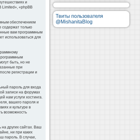
 путешествиях и
B Limited», «phpBB
Твиты пользователя
@MishanitaBlog
ммным обеспечением
e содержат только
оенные вам программным
дет использоваться для
ограммному
 программным
гут быть, но не
казанные при
 после регистрации и
ьный пароль для входа
ной записи на форумах
й нам услуги хостинга.
еля, вашего пароля и
иях и культуре в
сть возможность
 на других сайтах. Ваш
айне, ни при каких
аш пароль. В случае,