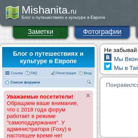
Mishanita.
ru
Блог о путешествиях и культуре в Европе
Заметки
Фотографии
Не забывай 
Блог о путешествиях и
Мы Вкон
культуре в Европе
Мы в Twi
Ссылки
FAQ
Регистрация
Вход
Список форумов
П
Понравилс
ои
Уважаемые посетители!
ск
Обращаем ваше внимание,
что с 2018 года форум
работает в режиме
"самоподдержания". У
администратора (Foxy) в
настоящее время нет