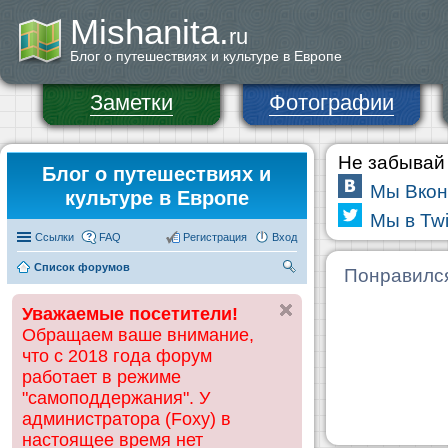
Mishanita.
ru
Блог о путешествиях и культуре в Европе
Заметки
Фотографии
Не забывай 
Блог о путешествиях и
Мы Вкон
культуре в Европе
Мы в Twi
Ссылки
FAQ
Регистрация
Вход
Список форумов
П
Понравилс
ои
Уважаемые посетители!
ск
Обращаем ваше внимание,
что с 2018 года форум
работает в режиме
"самоподдержания". У
администратора (Foxy) в
настоящее время нет