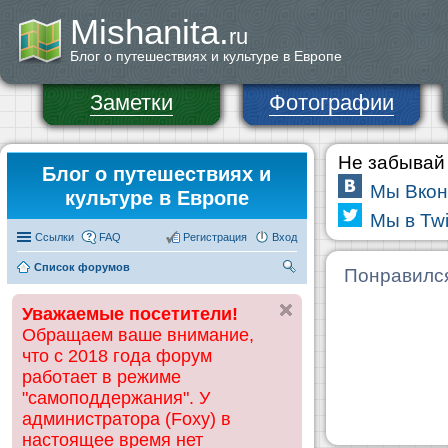
Mishanita.
ru
Блог о путешествиях и культуре в Европе
Заметки
Фотографии
Не забывай 
Блог о путешествиях и
Мы Вкон
культуре в Европе
Мы в Twi
Ссылки
FAQ
Регистрация
Вход
Список форумов
П
Понравилс
ои
Уважаемые посетители!
ск
Обращаем ваше внимание,
что с 2018 года форум
работает в режиме
"самоподдержания". У
администратора (Foxy) в
настоящее время нет