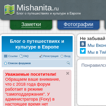
Mishanita.
ru
Блог о путешествиях и культуре в Европе
Заметки
Фотографии
Не забывай 
Блог о путешествиях и
Мы Вкон
культуре в Европе
Мы в Twi
Ссылки
FAQ
Регистрация
Вход
Список форумов
П
Понравилс
ои
Уважаемые посетители!
ск
Обращаем ваше внимание,
что с 2018 года форум
работает в режиме
"самоподдержания". У
администратора (Foxy) в
настоящее время нет