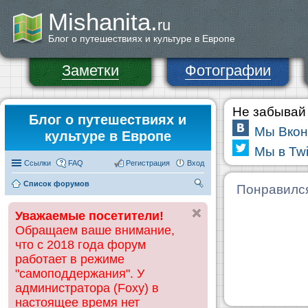
Mishanita.
ru
Блог о путешествиях и культуре в Европе
Заметки
Фотографии
Не забывай 
Блог о путешествиях и
Мы Вкон
культуре в Европе
Мы в Twi
Ссылки
FAQ
Регистрация
Вход
Список форумов
П
Понравилс
ои
Уважаемые посетители!
ск
Обращаем ваше внимание,
что с 2018 года форум
работает в режиме
"самоподдержания". У
администратора (Foxy) в
настоящее время нет