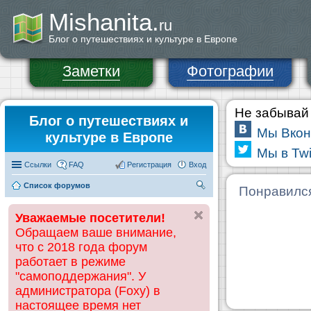
Mishanita.
ru
Блог о путешествиях и культуре в Европе
Заметки
Фотографии
Не забывай 
Блог о путешествиях и
Мы Вкон
культуре в Европе
Мы в Twi
Ссылки
FAQ
Регистрация
Вход
Список форумов
П
Понравилс
ои
Уважаемые посетители!
ск
Обращаем ваше внимание,
что с 2018 года форум
работает в режиме
"самоподдержания". У
администратора (Foxy) в
настоящее время нет