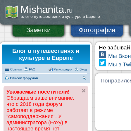
Mishanita.
ru
Блог о путешествиях и культуре в Европе
Заметки
Фотографии
Не забывай 
Блог о путешествиях и
Мы Вкон
культуре в Европе
Мы в Twi
Ссылки
FAQ
Регистрация
Вход
Список форумов
П
Понравилс
ои
Уважаемые посетители!
ск
Обращаем ваше внимание,
что с 2018 года форум
работает в режиме
"самоподдержания". У
администратора (Foxy) в
настоящее время нет