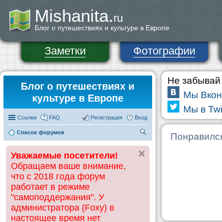
Mishanita.
ru
Блог о путешествиях и культуре в Европе
Заметки
Фотографии
Не забывай 
Блог о путешествиях и
Мы Вкон
культуре в Европе
Мы в Twi
Ссылки
FAQ
Регистрация
Вход
Список форумов
П
Понравилс
ои
Уважаемые посетители!
ск
Обращаем ваше внимание,
что с 2018 года форум
работает в режиме
"самоподдержания". У
администратора (Foxy) в
настоящее время нет