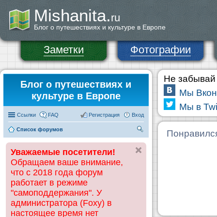
Mishanita.
ru
Блог о путешествиях и культуре в Европе
Заметки
Фотографии
Не забывай 
Блог о путешествиях и
Мы Вкон
культуре в Европе
Мы в Twi
Ссылки
FAQ
Регистрация
Вход
Список форумов
П
Понравилс
ои
Уважаемые посетители!
ск
Обращаем ваше внимание,
что с 2018 года форум
работает в режиме
"самоподдержания". У
администратора (Foxy) в
настоящее время нет