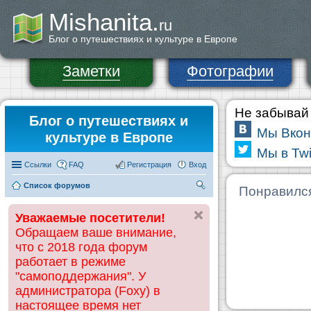
Mishanita.
ru
Блог о путешествиях и культуре в Европе
Заметки
Фотографии
Не забывай 
Блог о путешествиях и
Мы Вкон
культуре в Европе
Мы в Twi
Ссылки
FAQ
Регистрация
Вход
Список форумов
П
Понравилс
ои
Уважаемые посетители!
ск
Обращаем ваше внимание,
что с 2018 года форум
работает в режиме
"самоподдержания". У
администратора (Foxy) в
настоящее время нет