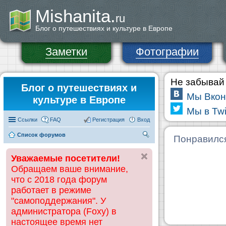
Mishanita.
ru
Блог о путешествиях и культуре в Европе
Заметки
Фотографии
Не забывай 
Блог о путешествиях и
Мы Вкон
культуре в Европе
Мы в Twi
Ссылки
FAQ
Регистрация
Вход
Список форумов
П
Понравилс
ои
Уважаемые посетители!
ск
Обращаем ваше внимание,
что с 2018 года форум
работает в режиме
"самоподдержания". У
администратора (Foxy) в
настоящее время нет