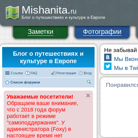
Mishanita.
ru
Блог о путешествиях и культуре в Европе
Заметки
Фотографии
Не забывай 
Блог о путешествиях и
Мы Вкон
культуре в Европе
Мы в Twi
Ссылки
FAQ
Регистрация
Вход
Список форумов
П
Понравилс
ои
Уважаемые посетители!
ск
Обращаем ваше внимание,
что с 2018 года форум
работает в режиме
"самоподдержания". У
администратора (Foxy) в
настоящее время нет