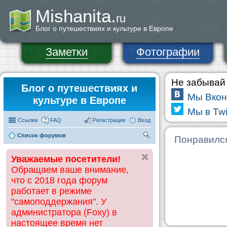
Mishanita.
ru
Блог о путешествиях и культуре в Европе
Заметки
Фотографии
Не забывай 
Блог о путешествиях и
Мы Вкон
культуре в Европе
Мы в Twi
Ссылки
FAQ
Регистрация
Вход
Список форумов
П
Понравилс
ои
Уважаемые посетители!
ск
Обращаем ваше внимание,
что с 2018 года форум
работает в режиме
"самоподдержания". У
администратора (Foxy) в
настоящее время нет