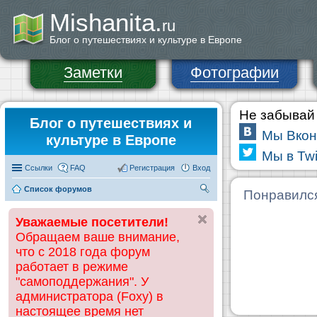
Mishanita.
ru
Блог о путешествиях и культуре в Европе
Заметки
Фотографии
Не забывай 
Блог о путешествиях и
Мы Вкон
культуре в Европе
Мы в Twi
Ссылки
FAQ
Регистрация
Вход
Список форумов
П
Понравилс
ои
Уважаемые посетители!
ск
Обращаем ваше внимание,
что с 2018 года форум
работает в режиме
"самоподдержания". У
администратора (Foxy) в
настоящее время нет