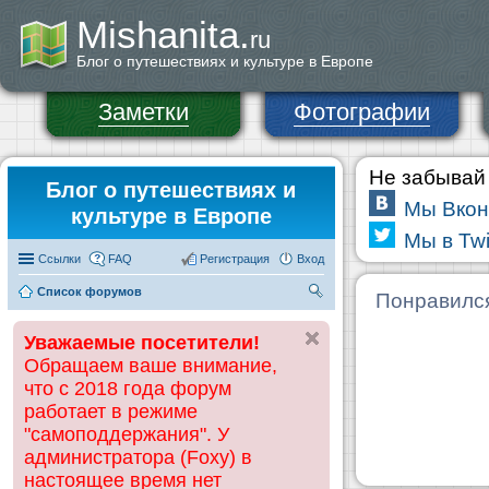
Mishanita.
ru
Блог о путешествиях и культуре в Европе
Заметки
Фотографии
Не забывай 
Блог о путешествиях и
Мы Вкон
культуре в Европе
Мы в Twi
Ссылки
FAQ
Регистрация
Вход
Список форумов
П
Понравилс
ои
Уважаемые посетители!
ск
Обращаем ваше внимание,
что с 2018 года форум
работает в режиме
"самоподдержания". У
администратора (Foxy) в
настоящее время нет