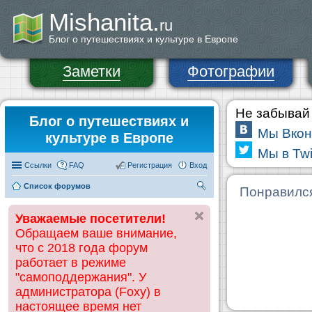
Mishanita.
ru
Блог о путешествиях и культуре в Европе
Заметки
Фотографии
Не забывай 
Блог о путешествиях и
Мы Вкон
культуре в Европе
Мы в Twi
Ссылки
FAQ
Регистрация
Вход
Список форумов
П
Понравилс
ои
Уважаемые посетители!
ск
Обращаем ваше внимание,
что с 2018 года форум
работает в режиме
"самоподдержания". У
администратора (Foxy) в
настоящее время нет