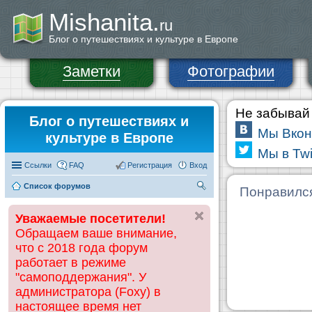
Mishanita.
ru
Блог о путешествиях и культуре в Европе
Заметки
Фотографии
Не забывай 
Блог о путешествиях и
Мы Вкон
культуре в Европе
Мы в Twi
Ссылки
FAQ
Регистрация
Вход
Список форумов
П
Понравилс
ои
Уважаемые посетители!
ск
Обращаем ваше внимание,
что с 2018 года форум
работает в режиме
"самоподдержания". У
администратора (Foxy) в
настоящее время нет