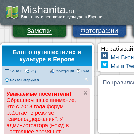
Mishanita.
ru
Блог о путешествиях и культуре в Европе
Заметки
Фотографии
Не забывай 
Блог о путешествиях и
Мы Вкон
культуре в Европе
Мы в Twi
Ссылки
FAQ
Регистрация
Вход
Список форумов
П
Понравилс
ои
Уважаемые посетители!
ск
Обращаем ваше внимание,
что с 2018 года форум
работает в режиме
"самоподдержания". У
администратора (Foxy) в
настоящее время нет