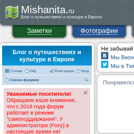
Mishanita.
ru
Блог о путешествиях и культуре в Европе
Заметки
Фотографии
Не забывай 
Блог о путешествиях и
Мы Вкон
культуре в Европе
Мы в Twi
Ссылки
FAQ
Регистрация
Вход
Список форумов
П
Понравилс
ои
Уважаемые посетители!
ск
Обращаем ваше внимание,
что с 2018 года форум
работает в режиме
"самоподдержания". У
администратора (Foxy) в
настоящее время нет