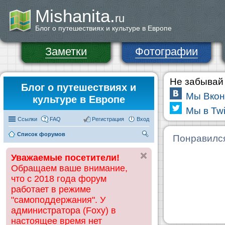
Mishanita.
ru
Блог о путешествиях и культуре в Европе
Заметки
Фотографии
Не забывай 
Блог о путешествиях и
Мы Вкон
культуре в Европе
Мы в Twi
Ссылки
FAQ
Регистрация
Вход
Список форумов
П
Понравилс
ои
Уважаемые посетители!
ск
Обращаем ваше внимание,
что с 2018 года форум
работает в режиме
"самоподдержания". У
администратора (Foxy) в
настоящее время нет