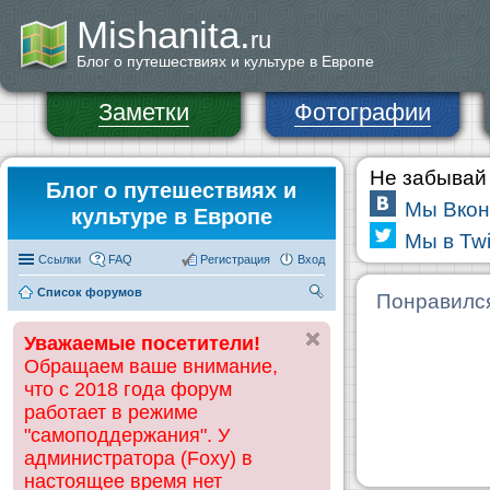
Mishanita.
ru
Блог о путешествиях и культуре в Европе
Заметки
Фотографии
Не забывай 
Блог о путешествиях и
Мы Вкон
культуре в Европе
Мы в Twi
Ссылки
FAQ
Регистрация
Вход
Список форумов
П
Понравилс
ои
Уважаемые посетители!
ск
Обращаем ваше внимание,
что с 2018 года форум
работает в режиме
"самоподдержания". У
администратора (Foxy) в
настоящее время нет