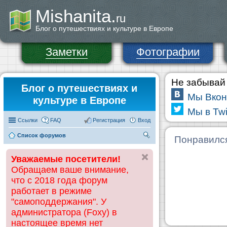
Mishanita.
ru
Блог о путешествиях и культуре в Европе
Заметки
Фотографии
Не забывай 
Блог о путешествиях и
Мы Вкон
культуре в Европе
Мы в Twi
Ссылки
FAQ
Регистрация
Вход
Список форумов
П
Понравилс
ои
Уважаемые посетители!
ск
Обращаем ваше внимание,
что с 2018 года форум
работает в режиме
"самоподдержания". У
администратора (Foxy) в
настоящее время нет