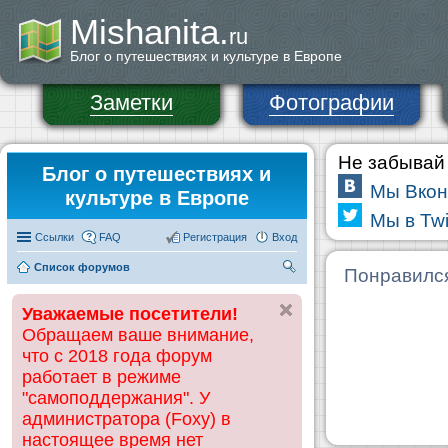
Mishanita.
ru
Блог о путешествиях и культуре в Европе
Заметки
Фотографии
Не забывай 
Блог о путешествиях и
Мы Вкон
культуре в Европе
Мы в Twi
Ссылки
FAQ
Регистрация
Вход
Список форумов
П
Понравилс
ои
Уважаемые посетители!
ск
Обращаем ваше внимание,
что с 2018 года форум
работает в режиме
"самоподдержания". У
администратора (Foxy) в
настоящее время нет