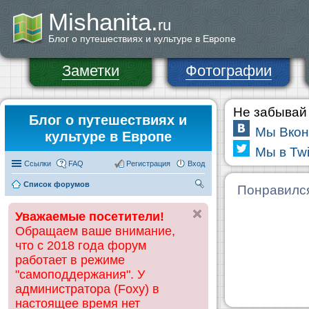
Mishanita.
ru
Блог о путешествиях и культуре в Европе
Заметки
Фотографии
Не забывай 
Блог о путешествиях и
Мы Вкон
культуре в Европе
Мы в Twi
Ссылки
FAQ
Регистрация
Вход
Список форумов
П
Понравилс
ои
Уважаемые посетители!
ск
Обращаем ваше внимание,
что с 2018 года форум
работает в режиме
"самоподдержания". У
администратора (Foxy) в
настоящее время нет