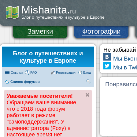
Mishanita.
ru
Блог о путешествиях и культуре в Европе
Заметки
Фотографии
Не забывай 
Блог о путешествиях и
Мы Вкон
культуре в Европе
Мы в Twi
Ссылки
FAQ
Регистрация
Вход
Список форумов
П
Понравилс
ои
Уважаемые посетители!
ск
Обращаем ваше внимание,
что с 2018 года форум
работает в режиме
"самоподдержания". У
администратора (Foxy) в
настоящее время нет