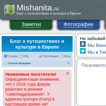
Mishanita.
ru
Блог о путешествиях и культуре в Европе
Заметки
Фотографии
Не забывай 
Блог о путешествиях и
Мы Вкон
культуре в Европе
Мы в Twi
Ссылки
FAQ
Регистрация
Вход
Список форумов
П
Понравилс
ои
Уважаемые посетители!
ск
Обращаем ваше внимание,
что с 2018 года форум
работает в режиме
"самоподдержания". У
администратора (Foxy) в
настоящее время нет