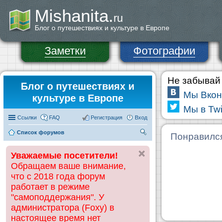
Mishanita.
ru
Блог о путешествиях и культуре в Европе
Заметки
Фотографии
Не забывай 
Блог о путешествиях и
Мы Вкон
культуре в Европе
Мы в Twi
Ссылки
FAQ
Регистрация
Вход
Список форумов
П
Понравилс
ои
Уважаемые посетители!
ск
Обращаем ваше внимание,
что с 2018 года форум
работает в режиме
"самоподдержания". У
администратора (Foxy) в
настоящее время нет