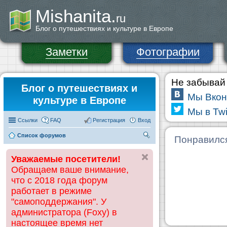
Mishanita.
ru
Блог о путешествиях и культуре в Европе
Заметки
Фотографии
Не забывай 
Блог о путешествиях и
Мы Вкон
культуре в Европе
Мы в Twi
Ссылки
FAQ
Регистрация
Вход
Список форумов
П
Понравилс
ои
Уважаемые посетители!
ск
Обращаем ваше внимание,
что с 2018 года форум
работает в режиме
"самоподдержания". У
администратора (Foxy) в
настоящее время нет