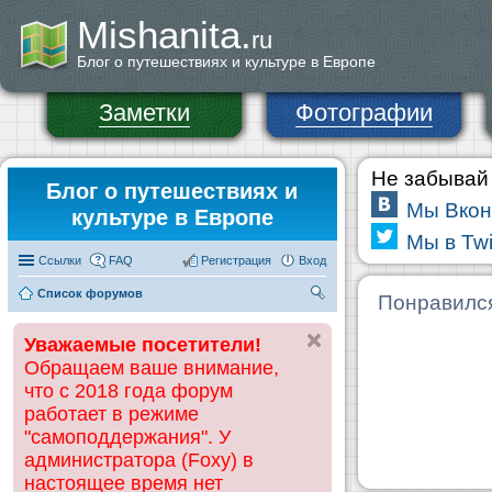
Mishanita.
ru
Блог о путешествиях и культуре в Европе
Заметки
Фотографии
Не забывай 
Блог о путешествиях и
Мы Вкон
культуре в Европе
Мы в Twi
Ссылки
FAQ
Регистрация
Вход
Список форумов
П
Понравилс
ои
Уважаемые посетители!
ск
Обращаем ваше внимание,
что с 2018 года форум
работает в режиме
"самоподдержания". У
администратора (Foxy) в
настоящее время нет