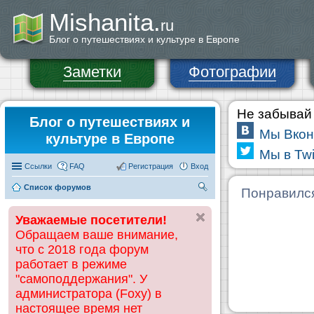
Mishanita.
ru
Блог о путешествиях и культуре в Европе
Заметки
Фотографии
Не забывай 
Блог о путешествиях и
Мы Вкон
культуре в Европе
Мы в Twi
Ссылки
FAQ
Регистрация
Вход
Список форумов
П
Понравилс
ои
Уважаемые посетители!
ск
Обращаем ваше внимание,
что с 2018 года форум
работает в режиме
"самоподдержания". У
администратора (Foxy) в
настоящее время нет