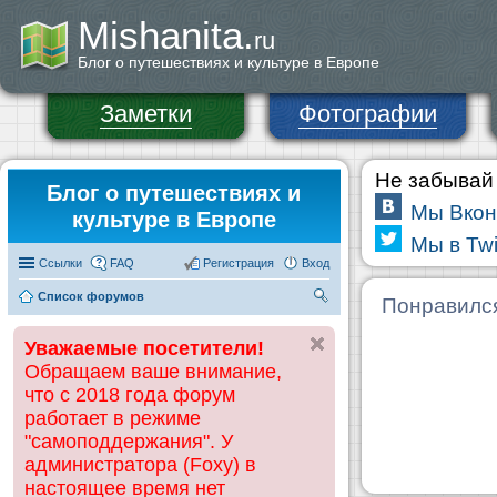
Mishanita.
ru
Блог о путешествиях и культуре в Европе
Заметки
Фотографии
Не забывай 
Блог о путешествиях и
Мы Вкон
культуре в Европе
Мы в Twi
Ссылки
FAQ
Регистрация
Вход
Список форумов
П
Понравилс
ои
Уважаемые посетители!
ск
Обращаем ваше внимание,
что с 2018 года форум
работает в режиме
"самоподдержания". У
администратора (Foxy) в
настоящее время нет