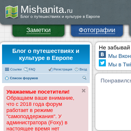
Mishanita.
ru
Блог о путешествиях и культуре в Европе
Заметки
Фотографии
Не забывай 
Блог о путешествиях и
Мы Вкон
культуре в Европе
Мы в Twi
Ссылки
FAQ
Регистрация
Вход
Список форумов
П
Понравилс
ои
Уважаемые посетители!
ск
Обращаем ваше внимание,
что с 2018 года форум
работает в режиме
"самоподдержания". У
администратора (Foxy) в
настоящее время нет