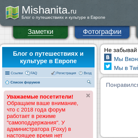
Mishanita.
ru
Блог о путешествиях и культуре в Европе
Заметки
Фотографии
Не забывай 
Блог о путешествиях и
Мы Вкон
культуре в Европе
Мы в Twi
Ссылки
FAQ
Регистрация
Вход
Список форумов
П
Понравилс
ои
Уважаемые посетители!
ск
Обращаем ваше внимание,
что с 2018 года форум
работает в режиме
"самоподдержания". У
администратора (Foxy) в
настоящее время нет