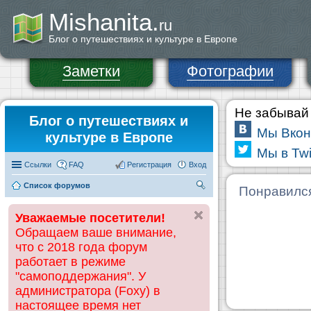
Mishanita.
ru
Блог о путешествиях и культуре в Европе
Заметки
Фотографии
Не забывай 
Блог о путешествиях и
Мы Вкон
культуре в Европе
Мы в Twi
Ссылки
FAQ
Регистрация
Вход
Список форумов
П
Понравилс
ои
Уважаемые посетители!
ск
Обращаем ваше внимание,
что с 2018 года форум
работает в режиме
"самоподдержания". У
администратора (Foxy) в
настоящее время нет