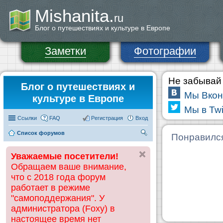
Mishanita.
ru
Блог о путешествиях и культуре в Европе
Заметки
Фотографии
Не забывай 
Блог о путешествиях и
Мы Вкон
культуре в Европе
Мы в Twi
Ссылки
FAQ
Регистрация
Вход
Список форумов
П
Понравилс
ои
Уважаемые посетители!
ск
Обращаем ваше внимание,
что с 2018 года форум
работает в режиме
"самоподдержания". У
администратора (Foxy) в
настоящее время нет