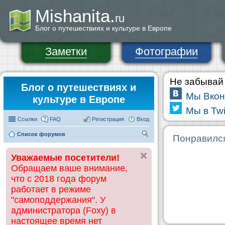
Mishanita.
ru
Блог о путешествиях и культуре в Европе
Заметки
Фотографии
Не забывай 
Блог о путешествиях и
Мы Вкон
культуре в Европе
Мы в Twi
Ссылки
FAQ
Регистрация
Вход
Список форумов
П
Понравилс
ои
Уважаемые посетители!
ск
Обращаем ваше внимание,
что с 2018 года форум
работает в режиме
"самоподдержания". У
администратора (Foxy) в
настоящее время нет