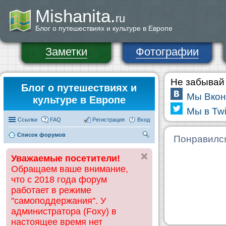
Mishanita.
ru
Блог о путешествиях и культуре в Европе
Заметки
Фотографии
Не забывай 
Блог о путешествиях и
Мы Вкон
культуре в Европе
Мы в Twi
Ссылки
FAQ
Регистрация
Вход
Список форумов
П
Понравилс
ои
Уважаемые посетители!
ск
Обращаем ваше внимание,
что с 2018 года форум
работает в режиме
"самоподдержания". У
администратора (Foxy) в
настоящее время нет