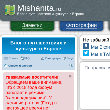
Mishanita.
ru
Блог о путешествиях и культуре в Европе
Заметки
Фотографии
Не забывай 
Блог о путешествиях и
Мы Вкон
культуре в Европе
Мы в Twi
Ссылки
FAQ
Регистрация
Вход
Список форумов
П
Понравилс
ои
Уважаемые посетители!
ск
Обращаем ваше внимание,
что с 2018 года форум
работает в режиме
"самоподдержания". У
администратора (Foxy) в
настоящее время нет