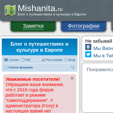
Mishanita.
ru
Блог о путешествиях и культуре в Европе
Заметки
Фотографии
Не забывай 
Блог о путешествиях и
Мы Вкон
культуре в Европе
Мы в Twi
Ссылки
FAQ
Регистрация
Вход
Список форумов
П
Понравилс
ои
Уважаемые посетители!
ск
Обращаем ваше внимание,
что с 2018 года форум
работает в режиме
"самоподдержания". У
администратора (Foxy) в
настоящее время нет