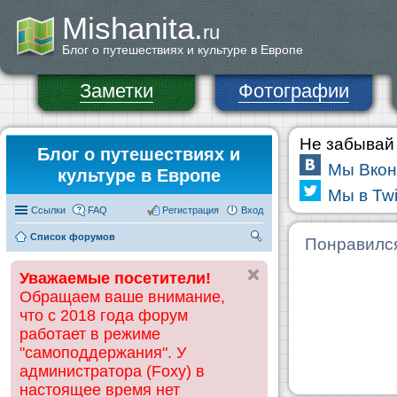
Mishanita.
ru
Блог о путешествиях и культуре в Европе
Заметки
Фотографии
Не забывай 
Блог о путешествиях и
Мы Вкон
культуре в Европе
Мы в Twi
Ссылки
FAQ
Регистрация
Вход
Список форумов
П
Понравилс
ои
Уважаемые посетители!
ск
Обращаем ваше внимание,
что с 2018 года форум
работает в режиме
"самоподдержания". У
администратора (Foxy) в
настоящее время нет