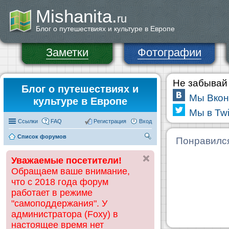
Mishanita.
ru
Блог о путешествиях и культуре в Европе
Заметки
Фотографии
Не забывай 
Блог о путешествиях и
Мы Вкон
культуре в Европе
Мы в Twi
Ссылки
FAQ
Регистрация
Вход
Список форумов
П
Понравилс
ои
Уважаемые посетители!
ск
Обращаем ваше внимание,
что с 2018 года форум
работает в режиме
"самоподдержания". У
администратора (Foxy) в
настоящее время нет