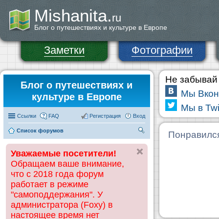
Mishanita.
ru
Блог о путешествиях и культуре в Европе
Заметки
Фотографии
Не забывай 
Блог о путешествиях и
Мы Вкон
культуре в Европе
Мы в Twi
Ссылки
FAQ
Регистрация
Вход
Список форумов
П
Понравилс
ои
Уважаемые посетители!
ск
Обращаем ваше внимание,
что с 2018 года форум
работает в режиме
"самоподдержания". У
администратора (Foxy) в
настоящее время нет